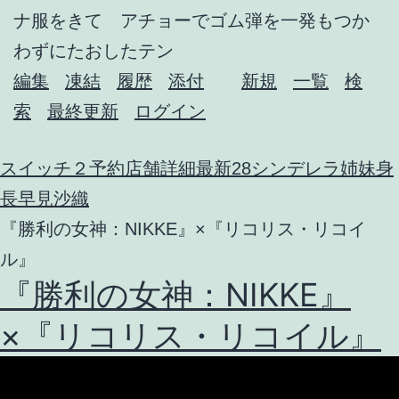
ナ服をきて アチョーでゴム弾を一発もつか
わずにたおしたテン
編集
凍結
履歴
添付
新規
一覧
検
索
最終更新
ログイン
スイッチ２予約店舗詳細
最新28
シンデレラ姉妹身
長
早見沙織
『勝利の女神：NIKKE』×『リコリス・リコイ
ル』
『勝利の女神：NIKKE』
×『リコリス・リコイル』