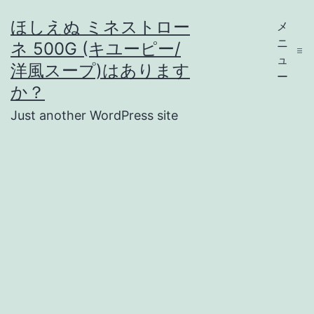
コ
ほしえぬ ミネストロー
メ
ン
ニ
ネ 500G (キユーピー/
テ
ュ
洋風スープ)はあります
ー
ン
か？
ツ
Just another WordPress site
へ
ス
キ
ッ
プ