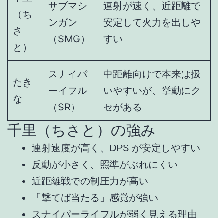
サブマシ
連射が速く、近距離で
（ち
ンガン
安定して火力を出しや
さ
（SMG）
すい
と）
スナイパ
中距離向けで本来は扱
たき
ーイフル
いやすいが、挙動にク
な
（SR）
セがある
千里（ちさと）の強み
連射速度が高く、DPS が安定しやすい
反動が小さく、照準がぶれにくい
近距離戦での制圧力が高い
「撃てば当たる」感覚が強い
スナイパーライフルが弱く見える理由