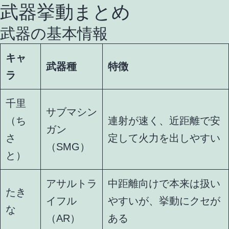
武器挙動まとめ
武器の基本情報
キャ
武器種
特徴
ラ
千里
サブマシン
（ち
連射が速く、近距離で安
ガン
さ
定して火力を出しやすい
（SMG）
と）
アサルトラ
中距離向けで本来は扱い
たき
イフル
やすいが、挙動にクセが
な
（AR）
ある