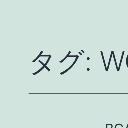
タグ:
W