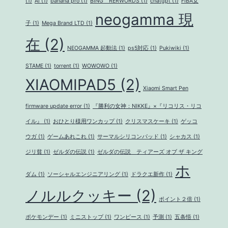
(1)
AI
(1)
banana pro
(1)
BING RERWORDS
(1)
chatgpt
(1)
FIBA女
neogamma 現
子
(1)
Mega Brand LTD
(1)
在
(2)
NEOGAMMA 起動法
(1)
ps5対応
(1)
Pukiwiki
(1)
STAME
(1)
torrent
(1)
WOWOWO
(1)
XIAOMIPAD5
(2)
Xiaomi Smart Pen
firmware update error
(1)
『勝利の女神：NIKKE』×『リコリス・リコ
イル』
(1)
おひとり様用ワンカップ
(1)
クリスマスケーキ
(1)
ゲッコ
ウガ
(1)
ゲームあれこれ
(1)
サーマルシリコンパッド
(1)
シャカス
(1)
ジリ貧
(1)
ゼルダの伝説
(1)
ゼルダの伝説 ティアーズ オブ ザ キング
ホ
ダム
(1)
ソーシャルエンジニアリング
(1)
ドラクエ新作
(1)
ノルルクッキー
(2)
ポイント２倍
(1)
ポケモンデー
(1)
ミニストップ
(1)
ワンピース
(1)
予測
(1)
五条悟
(1)