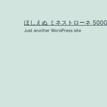
コ
ン
テ
ほしえぬ ミネストローネ 500
ン
Just another WordPress site
ツ
へ
ス
キ
ッ
プ