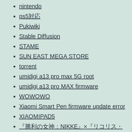
nintendo
ps5対応
Pukiwiki
Stable Diffusion
STAME
SUN EAST MEGA STORE
torrent
umidigi a13 pro max 5G root
umidigi a13 pro MAX firmware
WOWOWO
Xiaomi Smart Pen firmware update error
XIAOMIPAD5
『勝利の女神：NIKKE』×『リコリス・