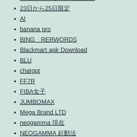
23日から25日限定
AI
banana pro
BING RERWORDS
Blackmart apk Download
BLU
chatgpt
FF7R
FIBA女子
JUMBOMAX
Mega Brand LTD
neogamma 現在
NEOGAMMA 起動法