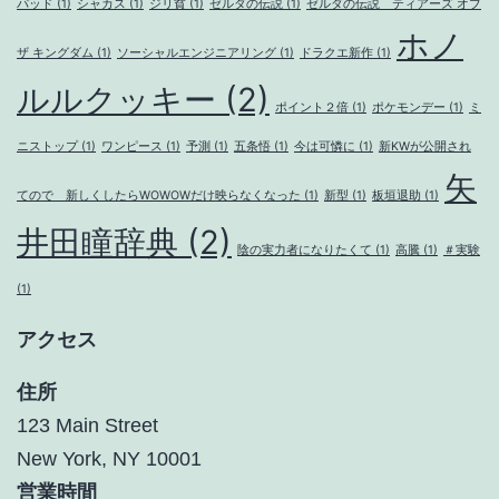
パッド
(1)
シャカス
(1)
ジリ貧
(1)
ゼルダの伝説
(1)
ゼルダの伝説 ティアーズ オブ
ホノ
ザ キングダム
(1)
ソーシャルエンジニアリング
(1)
ドラクエ新作
(1)
ルルクッキー
(2)
ポイント２倍
(1)
ポケモンデー
(1)
ミ
ニストップ
(1)
ワンピース
(1)
予測
(1)
五条悟
(1)
今は可憐に
(1)
新KWが公開され
矢
てので 新しくしたらWOWOWだけ映らなくなった
(1)
新型
(1)
板垣退助
(1)
井田瞳辞典
(2)
陰の実力者になりたくて
(1)
高騰
(1)
＃実験
(1)
アクセス
住所
123 Main Street
New York, NY 10001
営業時間