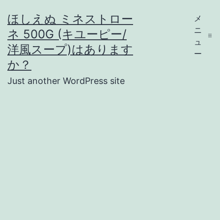
コ
ほしえぬ ミネストロー
メ
ン
ニ
ネ 500G (キユーピー/
テ
ュ
洋風スープ)はあります
ー
ン
か？
ツ
Just another WordPress site
へ
ス
キ
ッ
プ