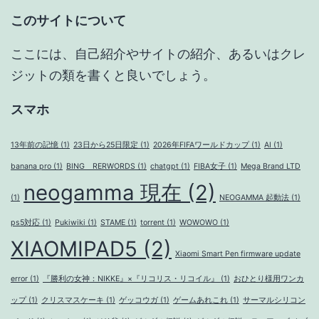
このサイトについて
ン
ここには、自己紹介やサイトの紹介、あるいはクレ
ジットの類を書くと良いでしょう。
スマホ
13年前の記憶
(1)
23日から25日限定
(1)
2026年FIFAワールドカップ
(1)
AI
(1)
banana pro
(1)
BING RERWORDS
(1)
chatgpt
(1)
FIBA女子
(1)
Mega Brand LTD
neogamma 現在
(2)
(1)
NEOGAMMA 起動法
(1)
ps5対応
(1)
Pukiwiki
(1)
STAME
(1)
torrent
(1)
WOWOWO
(1)
XIAOMIPAD5
(2)
Xiaomi Smart Pen firmware update
error
(1)
『勝利の女神：NIKKE』×『リコリス・リコイル』
(1)
おひとり様用ワンカ
ップ
(1)
クリスマスケーキ
(1)
ゲッコウガ
(1)
ゲームあれこれ
(1)
サーマルシリコン