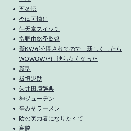
五条悟
今は可憐に
任天堂スイッチ
富野由悠季監督
新KWが公開されてので 新しくしたら
WOWOWだけ映らなくなった
新型
板垣退助
矢井田瞳辞典
神ジューデン
辛みそラーメン
陰の実力者になりたくて
高騰