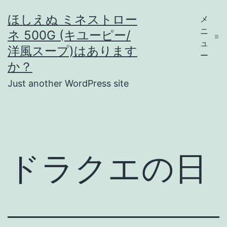
コ
ほしえぬ ミネストロー
メ
ン
ニ
ネ 500G (キユーピー/
テ
ュ
洋風スープ)はあります
ー
ン
か？
ツ
Just another WordPress site
へ
ス
キ
ッ
ドラクエの日
プ