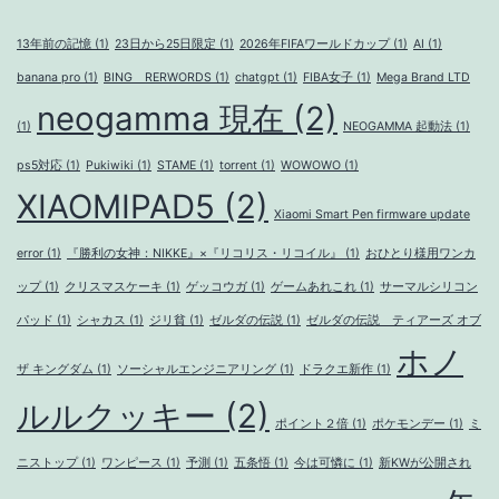
13年前の記憶
(1)
23日から25日限定
(1)
2026年FIFAワールドカップ
(1)
AI
(1)
banana pro
(1)
BING RERWORDS
(1)
chatgpt
(1)
FIBA女子
(1)
Mega Brand LTD
neogamma 現在
(2)
(1)
NEOGAMMA 起動法
(1)
ps5対応
(1)
Pukiwiki
(1)
STAME
(1)
torrent
(1)
WOWOWO
(1)
XIAOMIPAD5
(2)
Xiaomi Smart Pen firmware update
error
(1)
『勝利の女神：NIKKE』×『リコリス・リコイル』
(1)
おひとり様用ワンカ
ップ
(1)
クリスマスケーキ
(1)
ゲッコウガ
(1)
ゲームあれこれ
(1)
サーマルシリコン
パッド
(1)
シャカス
(1)
ジリ貧
(1)
ゼルダの伝説
(1)
ゼルダの伝説 ティアーズ オブ
ホノ
ザ キングダム
(1)
ソーシャルエンジニアリング
(1)
ドラクエ新作
(1)
ルルクッキー
(2)
ポイント２倍
(1)
ポケモンデー
(1)
ミ
ニストップ
(1)
ワンピース
(1)
予測
(1)
五条悟
(1)
今は可憐に
(1)
新KWが公開され