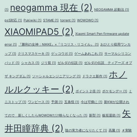
neogamma 現在
(2)
(1)
NEOGAMMA 起動法
(1)
ps5対応
(1)
Pukiwiki
(1)
STAME
(1)
torrent
(1)
WOWOWO
(1)
XIAOMIPAD5
(2)
Xiaomi Smart Pen firmware update
error
(1)
『勝利の女神：NIKKE』×『リコリス・リコイル』
(1)
おひとり様用ワンカ
ップ
(1)
クリスマスケーキ
(1)
ゲッコウガ
(1)
ゲームあれこれ
(1)
サーマルシリコン
パッド
(1)
シャカス
(1)
ジリ貧
(1)
ゼルダの伝説
(1)
ゼルダの伝説 ティアーズ オブ
ホノ
ザ キングダム
(1)
ソーシャルエンジニアリング
(1)
ドラクエ新作
(1)
ルルクッキー
(2)
ポイント２倍
(1)
ポケモンデー
(1)
ミ
ニストップ
(1)
ワンピース
(1)
予測
(1)
五条悟
(1)
今は可憐に
(1)
新KWが公開され
矢
てので 新しくしたらWOWOWだけ映らなくなった
(1)
新型
(1)
板垣退助
(1)
井田瞳辞典
(2)
陰の実力者になりたくて
(1)
高騰
(1)
＃実験