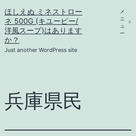
コ
ほしえぬ ミネストロー
メ
ン
ニ
ネ 500G (キユーピー/
テ
ュ
洋風スープ)はあります
ー
ン
か？
ツ
Just another WordPress site
へ
ス
キ
ッ
兵庫県民
プ