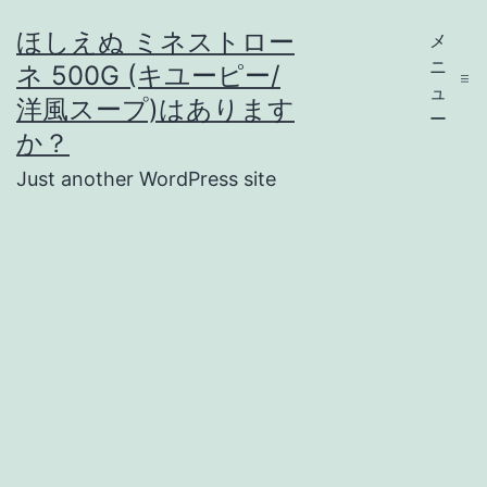
コ
ほしえぬ ミネストロー
メ
ン
ニ
ネ 500G (キユーピー/
テ
ュ
洋風スープ)はあります
ー
ン
か？
ツ
Just another WordPress site
へ
ス
キ
ッ
プ