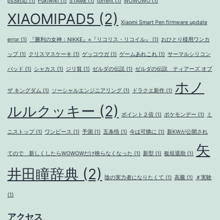
ps5対応
(1)
Pukiwiki
(1)
STAME
(1)
torrent
(1)
WOWOWO
(1)
XIAOMIPAD5
(2)
Xiaomi Smart Pen firmware update
error
(1)
『勝利の女神：NIKKE』×『リコリス・リコイル』
(1)
おひとり様用ワンカ
ップ
(1)
クリスマスケーキ
(1)
ゲッコウガ
(1)
ゲームあれこれ
(1)
サーマルシリコン
パッド
(1)
シャカス
(1)
ジリ貧
(1)
ゼルダの伝説
(1)
ゼルダの伝説 ティアーズ オブ
ホノ
ザ キングダム
(1)
ソーシャルエンジニアリング
(1)
ドラクエ新作
(1)
ルルクッキー
(2)
ポイント２倍
(1)
ポケモンデー
(1)
ミ
ニストップ
(1)
ワンピース
(1)
予測
(1)
五条悟
(1)
今は可憐に
(1)
新KWが公開され
矢
てので 新しくしたらWOWOWだけ映らなくなった
(1)
新型
(1)
板垣退助
(1)
井田瞳辞典
(2)
陰の実力者になりたくて
(1)
高騰
(1)
＃実験
(1)
アクセス