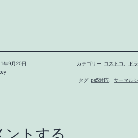
21年9月20日
カテゴリー:
コストコ
、
ド
key
タグ:
ps5対応
、
サーマル
メントする