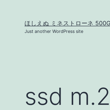
コ
ン
テ
ほしえぬ ミネストローネ 500
ン
Just another WordPress site
ツ
へ
ス
キ
ッ
プ
ssd m.