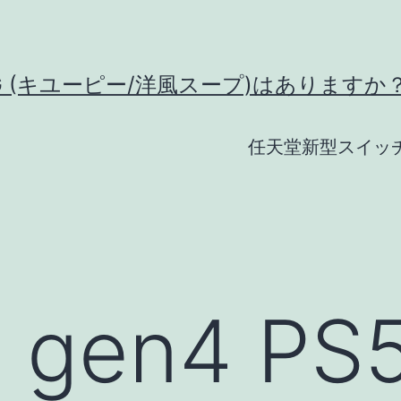
G (キユーピー/洋風スープ)はありますか
任天堂新型スイッ
2 gen4 P