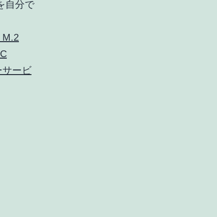
を自分で
M.2
LC
ューサービ