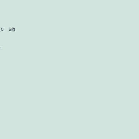
０ 6枚
0