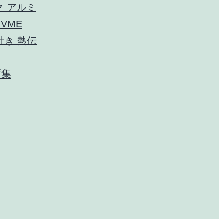
ク アルミ
NVME
付き 熱伝
ピ集