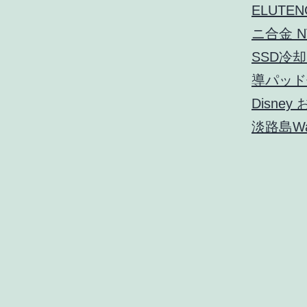
ELUTE
ニ合金 NV
SSD冷
導パッド
Disn
淡路島Wa