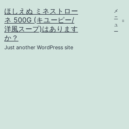
コ
ほしえぬ ミネストロー
メ
ン
ニ
ネ 500G (キユーピー/
テ
ュ
洋風スープ)はあります
ー
ン
か？
ツ
Just another WordPress site
へ
ス
キ
ッ
プ