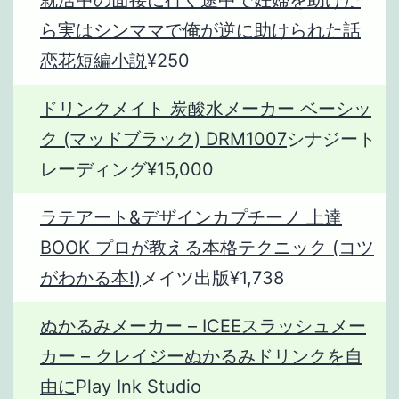
ら実はシンママで俺が逆に助けられた話
恋花短編小説
¥250
ドリンクメイト 炭酸水メーカー ベーシッ
ク (マッドブラック) DRM1007
シナジート
レーディング¥15,000
ラテアート&デザインカプチーノ 上達
BOOK プロが教える本格テクニック (コツ
がわかる本!)
メイツ出版¥1,738
ぬかるみメーカー – ICEEスラッシュメー
カー – クレイジーぬかるみドリンクを自
由に
Play Ink Studio