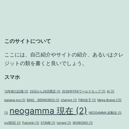
ゲ
ー
シ
ョ
このサイトについて
ン
ここには、自己紹介やサイトの紹介、あるいはクレ
ジットの類を書くと良いでしょう。
スマホ
13年前の記憶
(1)
23日から25日限定
(1)
2026年FIFAワールドカップ
(1)
AI
(1)
banana pro
(1)
BING RERWORDS
(1)
chatgpt
(1)
FIBA女子
(1)
Mega Brand LTD
neogamma 現在
(2)
(1)
NEOGAMMA 起動法
(1)
ps5対応
(1)
Pukiwiki
(1)
STAME
(1)
torrent
(1)
WOWOWO
(1)