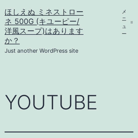
コ
ほしえぬ ミネストロー
メ
ン
ニ
ネ 500G (キユーピー/
テ
ュ
洋風スープ)はあります
ー
ン
か？
ツ
Just another WordPress site
へ
ス
キ
ッ
YOUTUBE
プ