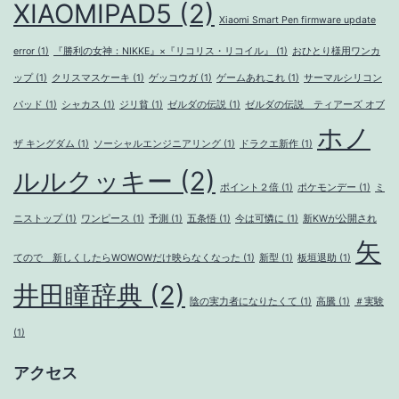
XIAOMIPAD5
(2)
Xiaomi Smart Pen firmware update
error
(1)
『勝利の女神：NIKKE』×『リコリス・リコイル』
(1)
おひとり様用ワンカ
ップ
(1)
クリスマスケーキ
(1)
ゲッコウガ
(1)
ゲームあれこれ
(1)
サーマルシリコン
パッド
(1)
シャカス
(1)
ジリ貧
(1)
ゼルダの伝説
(1)
ゼルダの伝説 ティアーズ オブ
ホノ
ザ キングダム
(1)
ソーシャルエンジニアリング
(1)
ドラクエ新作
(1)
ルルクッキー
(2)
ポイント２倍
(1)
ポケモンデー
(1)
ミ
ニストップ
(1)
ワンピース
(1)
予測
(1)
五条悟
(1)
今は可憐に
(1)
新KWが公開され
矢
てので 新しくしたらWOWOWだけ映らなくなった
(1)
新型
(1)
板垣退助
(1)
井田瞳辞典
(2)
陰の実力者になりたくて
(1)
高騰
(1)
＃実験
(1)
アクセス