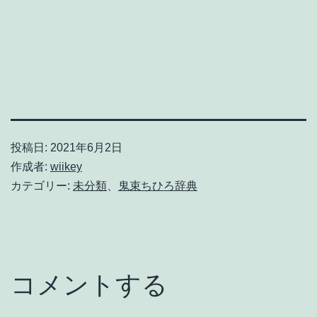
投稿日:
2021年6月2日
作成者:
wiikey
カテゴリー:
未分類
、
鬼束ちひろ辞典
コメントする