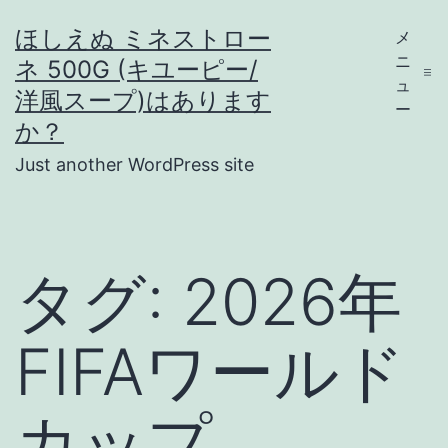
コ
ほしえぬ ミネストロー
メ
ン
ニ
ネ 500G (キユーピー/
テ
ュ
洋風スープ)はあります
ー
ン
か？
ツ
Just another WordPress site
へ
ス
キ
タグ:
2026年
ッ
プ
FIFAワールド
カップ