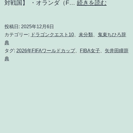
FIFA
対戦国】 ・オランダ（F…
続きを読む
が
新
投稿日:
2025年12月6日
設
カテゴリー:
ドラゴンクエスト10
、
未分類
、
鬼束ちひろ辞
し
典
タグ:
2026年FIFAワールドカップ
、
FIBA女子
、
矢井田瞳辞
た
典
「FIFA
平
和
賞」
の
初
代