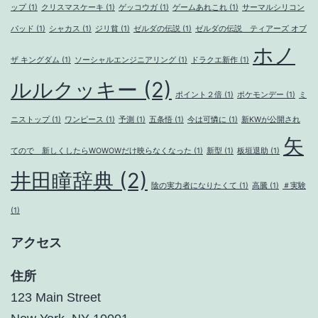
ップ
(1)
クリスマスケーキ
(1)
ゲッコウガ
(1)
ゲームあれこれ
(1)
サーマルシリコン
パッド
(1)
シャカス
(1)
ジリ貧
(1)
ゼルダの伝説
(1)
ゼルダの伝説 ティアーズ オブ
ホノ
ザ キングダム
(1)
ソーシャルエンジニアリング
(1)
ドラクエ新作
(1)
ルルクッキー
(2)
ポイント２倍
(1)
ポケモンデー
(1)
ミ
ニストップ
(1)
ワンピース
(1)
予測
(1)
五条悟
(1)
今は可憐に
(1)
新KWが公開され
矢
てので 新しくしたらWOWOWだけ映らなくなった
(1)
新型
(1)
板垣退助
(1)
井田瞳辞典
(2)
陰の実力者になりたくて
(1)
高騰
(1)
＃実験
(1)
アクセス
住所
123 Main Street