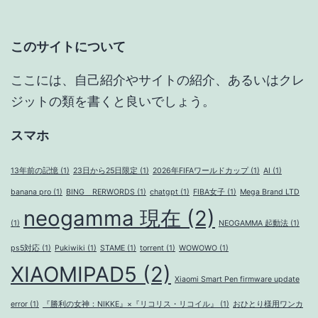
受
賞
このサイトについて
者
に
ここには、自己紹介やサイトの紹介、あるいはクレ
ジットの類を書くと良いでしょう。
スマホ
13年前の記憶
(1)
23日から25日限定
(1)
2026年FIFAワールドカップ
(1)
AI
(1)
banana pro
(1)
BING RERWORDS
(1)
chatgpt
(1)
FIBA女子
(1)
Mega Brand LTD
neogamma 現在
(2)
(1)
NEOGAMMA 起動法
(1)
ps5対応
(1)
Pukiwiki
(1)
STAME
(1)
torrent
(1)
WOWOWO
(1)
XIAOMIPAD5
(2)
Xiaomi Smart Pen firmware update
error
(1)
『勝利の女神：NIKKE』×『リコリス・リコイル』
(1)
おひとり様用ワンカ