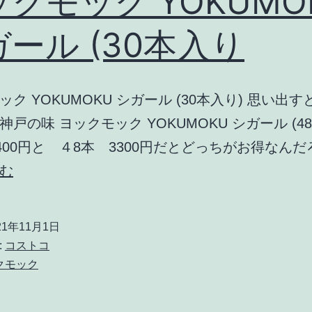
クモック YOKUMO
ール (30本入り
ク YOKUMOKU シガール (30本入り) 思い出
戸の味 ヨックモック YOKUMOKU シガール (4
2400円と ４8本 3300円だとどっちがお得なんだ
ヨ
む
ッ
ク
21年11月1日
モ
:
コストコ
ッ
クモック
ク
YOKUMOKU