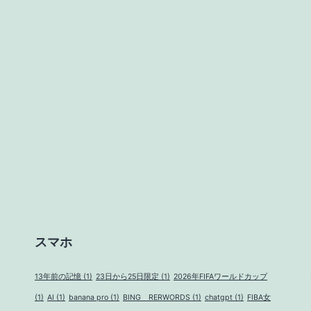
シ
ガ
ー
ル
(30
本
入
り
スマホ
13年前の記憶
(1)
23日から25日限定
(1)
2026年FIFAワールドカップ
(1)
AI
(1)
banana pro
(1)
BING RERWORDS
(1)
chatgpt
(1)
FIBA女