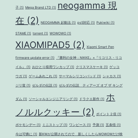
neogamma 現
子
(1)
Mega Brand LTD
(1)
在
(2)
NEOGAMMA 起動法
(1)
ps5対応
(1)
Pukiwiki
(1)
STAME
(1)
torrent
(1)
WOWOWO
(1)
XIAOMIPAD5
(2)
Xiaomi Smart Pen
firmware update error
(1)
『勝利の女神：NIKKE』×『リコリス・リコ
イル』
(1)
おひとり様用ワンカップ
(1)
クリスマスケーキ
(1)
ゲッコ
ウガ
(1)
ゲームあれこれ
(1)
サーマルシリコンパッド
(1)
シャカス
(1)
ジリ貧
(1)
ゼルダの伝説
(1)
ゼルダの伝説 ティアーズ オブ ザ キング
ホ
ダム
(1)
ソーシャルエンジニアリング
(1)
ドラクエ新作
(1)
ノルルクッキー
(2)
ポイント２倍
(1)
ポケモンデー
(1)
ミニストップ
(1)
ワンピース
(1)
予測
(1)
五条悟
(1)
今は可憐に
(1)
新KWが公開されてので 新しくしたらWOWOWだけ映