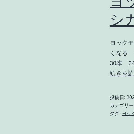
ヨッ
シガ
ヨックモッ
くなる 神
30本 
続きを読
投稿日:
20
カテゴリー
タグ:
ヨッ