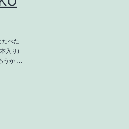
KU
すとたべた
8本入り)
ろうか …