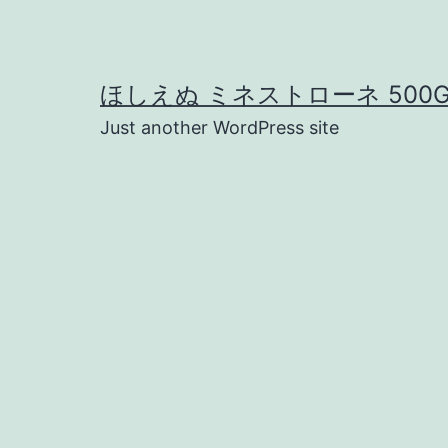
コ
ン
テ
ほしえぬ ミネストローネ 500
ン
Just another WordPress site
ツ
へ
ス
キ
ッ
プ