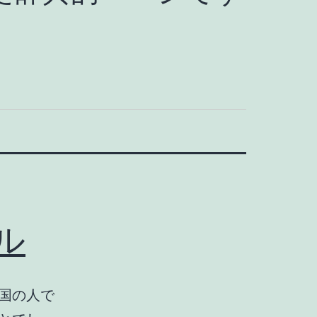
ル
国の人で