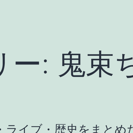
リー:
鬼束
・ライブ・歴史をまとめ