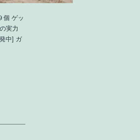
個 ゲッ
陰の実力
発中] ガ