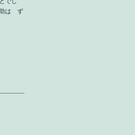
とでし
助は ず