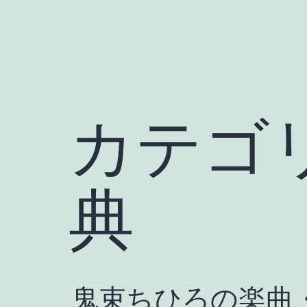
カテゴ
典
鬼束ちひろの楽曲