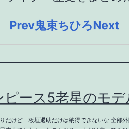
Prev
鬼束ちひろ
Next
ンピース5老星のモデ
りだけど 板垣退助だけは納得できないな 全部外