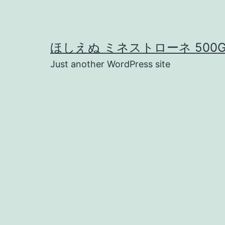
コ
ン
テ
ほしえぬ ミネストローネ 500
ン
Just another WordPress site
ツ
へ
ス
キ
ッ
プ