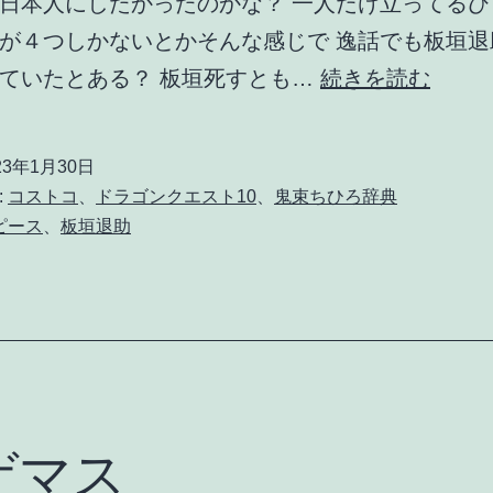
日本人にしたかったのかな？ 一人だけ立ってるひ
が４つしかないとかそんな感じで 逸話でも板垣退
ワ
ていたとある？ 板垣死すとも…
続きを読む
ン
ピ
23年1月30日
ー
:
コストコ
、
ドラゴンクエスト10
、
鬼束ちひろ辞典
ス
ピース
、
板垣退助
5
老
星
の
モ
デ
ゲマス
ル