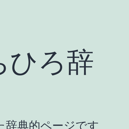
ちひろ辞
た辞典的ページです