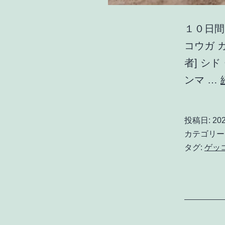
１０日間
コウガ 
者] シド
ンマ …
投稿日:
20
カテゴリー
タグ:
ゲッ