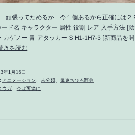
 頑張ってためるか 今１個あるから正確には２９
カード名 キャラクター 属性 役割 レア 入手方法 [
・カゲノー 青 アタッカー S H1-1H7-3 [新商品を開
カ
続きを読む
ゲ
マ
23年1月16日
ス
:
アニメーション
、
未分類
、
鬼束ちひろ辞典
コウガ
、
今は可憐に