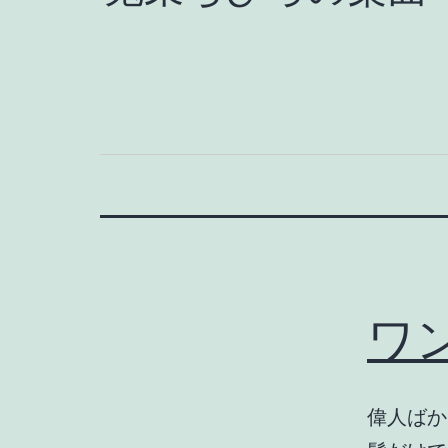
ワ
偉人ばか