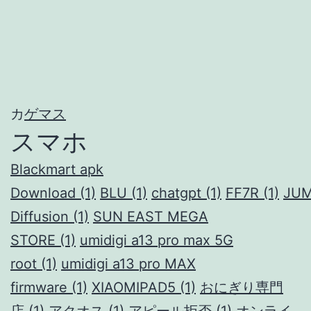
カ
ゲマス
スマホ
Blackmart apk
Download
(1)
BLU
(1)
chatgpt
(1)
FF7R
(1)
JU
Diffusion
(1)
SUN EAST MEGA
STORE
(1)
umidigi a13 pro max 5G
root
(1)
umidigi a13 pro MAX
firmware
(1)
XIAOMIPAD5
(1)
おにぎり専門
店
(1)
アクオス
(1)
アピール拒否
(1)
オンライ