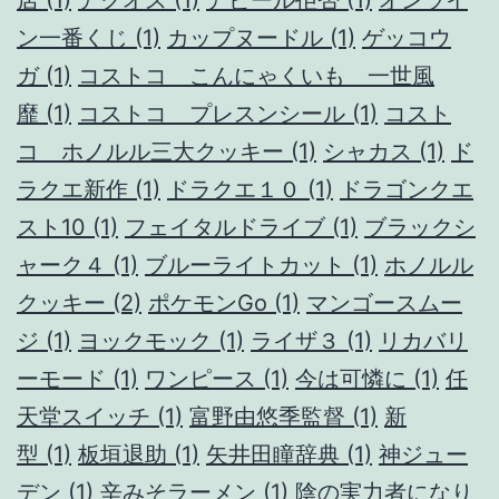
ン一番くじ
(1)
カップヌードル
(1)
ゲッコウ
ガ
(1)
コストコ こんにゃくいも 一世風
靡
(1)
コストコ プレスンシール
(1)
コスト
コ ホノルル三大クッキー
(1)
シャカス
(1)
ド
ラクエ新作
(1)
ドラクエ１０
(1)
ドラゴンクエ
スト10
(1)
フェイタルドライブ
(1)
ブラックシ
ャーク４
(1)
ブルーライトカット
(1)
ホノルル
クッキー
(2)
ポケモンGo
(1)
マンゴースムー
ジ
(1)
ヨックモック
(1)
ライザ３
(1)
リカバリ
ーモード
(1)
ワンピース
(1)
今は可憐に
(1)
任
天堂スイッチ
(1)
富野由悠季監督
(1)
新
型
(1)
板垣退助
(1)
矢井田瞳辞典
(1)
神ジュー
デン
(1)
辛みそラーメン
(1)
陰の実力者になり