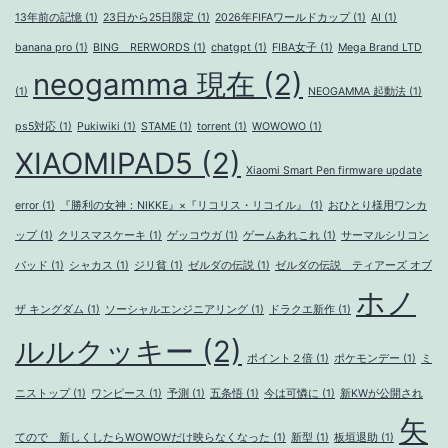
13年前の記憶
(1)
23日から25日限定
(1)
2026年FIFAワールドカップ
(1)
AI
(1)
banana pro
(1)
BING RERWORDS
(1)
chatgpt
(1)
FIBA女子
(1)
Mega Brand LTD
neogamma 現在
(2)
(1)
NEOGAMMA 起動法
(1)
ps5対応
(1)
Pukiwiki
(1)
STAME
(1)
torrent
(1)
WOWOWO
(1)
XIAOMIPAD5
(2)
Xiaomi Smart Pen firmware update
error
(1)
『勝利の女神：NIKKE』×『リコリス・リコイル』
(1)
おひとり様用ワンカ
ップ
(1)
クリスマスケーキ
(1)
ゲッコウガ
(1)
ゲームあれこれ
(1)
サーマルシリコン
パッド
(1)
シャカス
(1)
ジリ貧
(1)
ゼルダの伝説
(1)
ゼルダの伝説 ティアーズ オブ
ホノ
ザ キングダム
(1)
ソーシャルエンジニアリング
(1)
ドラクエ新作
(1)
ルルクッキー
(2)
ポイント２倍
(1)
ポケモンデー
(1)
ミ
ニストップ
(1)
ワンピース
(1)
予測
(1)
五条悟
(1)
今は可憐に
(1)
新KWが公開され
矢
てので 新しくしたらWOWOWだけ映らなくなった
(1)
新型
(1)
板垣退助
(1)