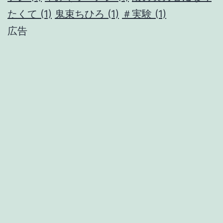
たくて
(1)
鬼束ちひろ
(1)
＃実験
(1)
広告