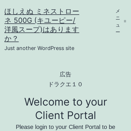
コ
ほしえぬ ミネストロー
メ
ン
ニ
ネ 500G (キユーピー/
テ
ュ
洋風スープ)はあります
ー
ン
か？
ツ
Just another WordPress site
へ
ス
広告
キ
ドラクエ１０
ッ
プ
Welcome to your
Client Portal
Please login to your Client Portal to be